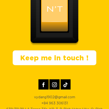
Keep me in touch !
vydang1902@gmail.com
+84 963 306131
638/39/19 Lê Trọng Tấn, KP. 3, P. Bình Hưng Hòa, Q. Bình