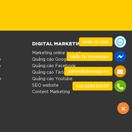
Nhắn tin Zalo
DIGITAL MARKETING
Marketing online trọn gói
Nhắn tin Messenger
p
Quảng cáo Google
p
Quảng cáo Facebook
admin@idodesign.vn
Quảng cáo Tiktok
n
Quảng cáo Youtube
SEO website
Gọi 0963.306.131
Content Marketing