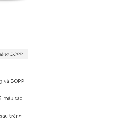
 màng BOPP
ng và BOPP
8 màu sắc
sau tráng