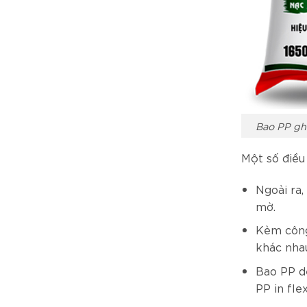
Bao PP gh
Một số điều
Ngoài ra
mờ.
Kèm công
khác nha
Bao PP d
PP in fle