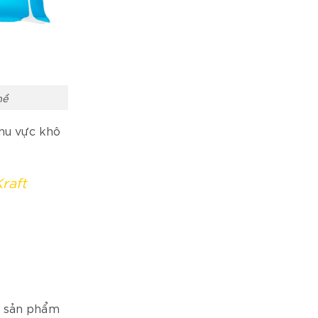
hề
hu vực khô
raft
a sản phẩm