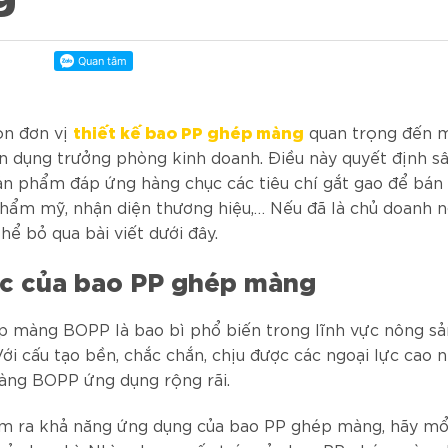
thiết kế bao PP ghép màng
ọn đơn vị
quan trọng đến 
n dụng trưởng phòng kinh doanh. Điều này quyết định s
ản phẩm đáp ứng hàng chục các tiêu chí gắt gao để bán
ẩm mỹ, nhận diện thương hiệu,… Nếu đã là chủ doanh n
hể bỏ qua bài viết dưới đây.
úc của bao PP ghép màng
 màng BOPP là bao bì phổ biến trong lĩnh vực nông sản
Với cấu tạo bền, chắc chắn, chịu được các ngoại lực cao 
àng BOPP ứng dụng rộng rãi.
ìm ra khả năng ứng dụng của bao PP ghép màng, hãy m