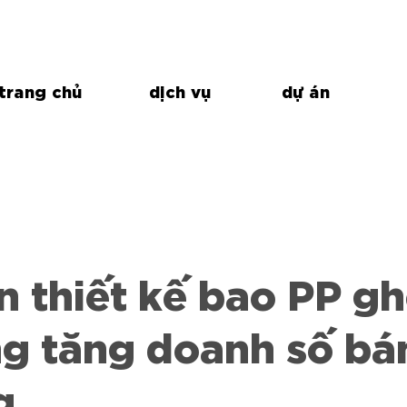
trang chủ
dịch vụ
dự án
 thiết kế bao PP g
g tăng doanh số bá
g