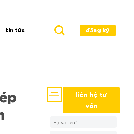
tin tức
đăng ký
hép
liên hệ tư
vấn
n