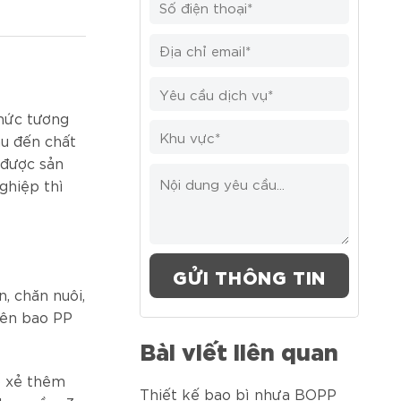
mức tương
âu đến chất
 được sản
ghiệp thì
, chăn nuôi,
nên bao PP
Bài viết liên quan
ổ xẻ thêm
Thiết kế bao bì nhựa BOPP