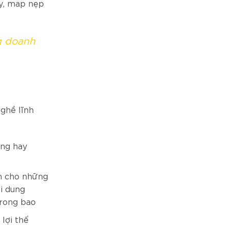
y, map nẹp
g doanh
ghề lĩnh
ống hay
h cho những
i dung
trong bao
lợi thế