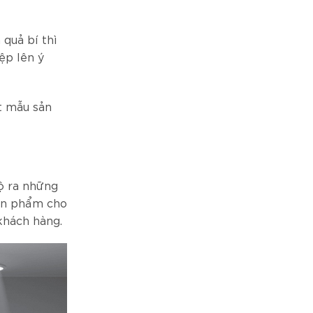
quả bí thì
ệp lên ý
t mẫu sản
ộ ra những
sản phẩm cho
khách hàng.