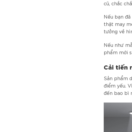
cũ, chắc ch
Nếu bạn đã 
thật may mộ
tưởng về hì
Nếu như mẫu
phẩm mới sẽ
Cải tiến
Sản phẩm dù
điểm yếu. V
đến bao bì 