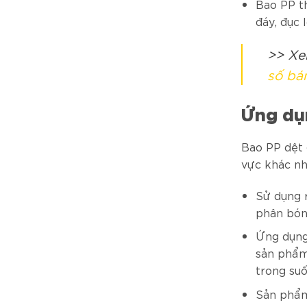
Bao PP t
đáy, đục 
>> Xe
số bá
Ứng dụ
Bao PP dệt
vực khác nh
Sử dụng r
phân bó
Ứng dụng
sản phẩm
trong su
Sản phẩm