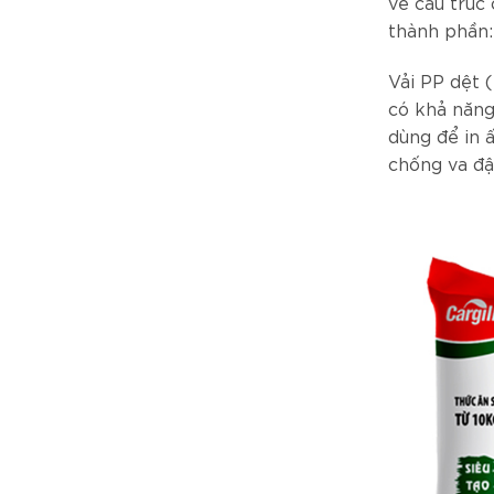
về cấu trúc
thành phần:
Vải PP dệt (
có khả năng
dùng để in 
chống va đậ