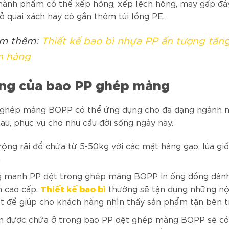
hành phẩm có thể xếp hông, xếp lệch hông, may gấp đá
lỗ quai xách hay có gắn thêm túi lồng PE.
m thêm:
Thiết kế bao bì nhựa PP ấn tượng tăn
n hàng
ng của bao PP ghép màng
 ghép màng BOPP có thể ứng dụng cho đa dạng ngành n
au, phục vụ cho nhu cầu đời sống ngày nay.
ộng rãi để chứa từ 5-50kg với các mặt hàng gạo, lúa gi
n
 manh PP dệt trong ghép màng BOPP in ống đồng dàn
Thiết kế bao bì
 cao cấp.
thường sẽ tận dụng những nộ
ốt để giúp cho khách hàng nhìn thấy sản phẩm tận bên 
 được chứa ở trong bao PP dệt ghép màng BOPP sẽ có 