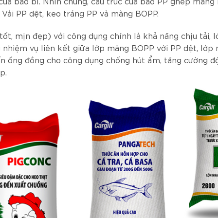
 của bao bì. Nhìn chung, cấu trúc của bao PP ghép màng
 Vải PP dệt, keo tráng PP và màng BOPP.
tốt, mịn đẹp) với công dụng chính là khả năng chịu tải, 
 nhiệm vụ liên kết giữa lớp màng BOPP với PP dệt, lớ
ấn ống đồng cho công dụng chống hút ẩm, tăng cường đ
p.