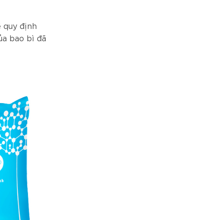
ề quy định
ủa bao bì đã