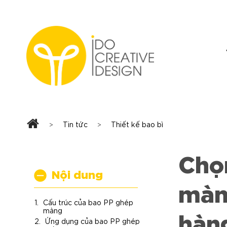
Skip
to
content
Tin tức
Thiết kế bao bì
>
>
Chọn
Nội dung
màn
Cấu trúc của bao PP ghép
hàn
màng
Ứng dụng của bao PP ghép