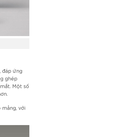
, đáp ứng
ng ghép
mắt. Một số
ơn.
 mảng, với