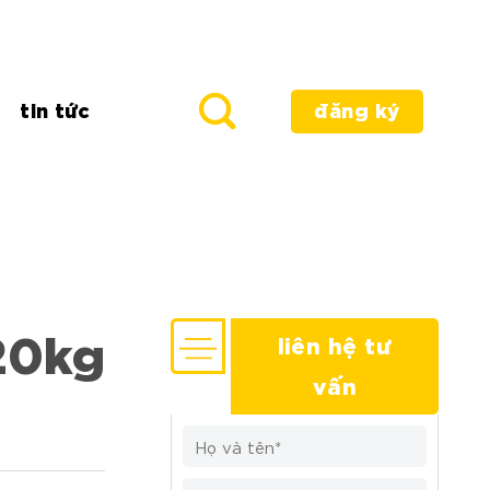
tin tức
đăng ký
20kg
liên hệ tư
vấn