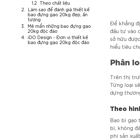
Theo chất liệu
Làm sao để đánh giá thiết kế
bao đựng gạo 20kg đẹp, ấn
tượng
Để khẳng đị
Mê mẩn những bao đựng gạo
đầu tư vào 
20kg độc đáo
iDO Design - Đơn vị thiết kế
sở hữu đượ
bao đựng gạo 20kg độc đáo
hiểu tiêu ch
Phân l
Trên thị tr
Từng loại s
dựng thương
Theo hìn
Bao bì gạo 
bì, không đ
phí sản xuấ