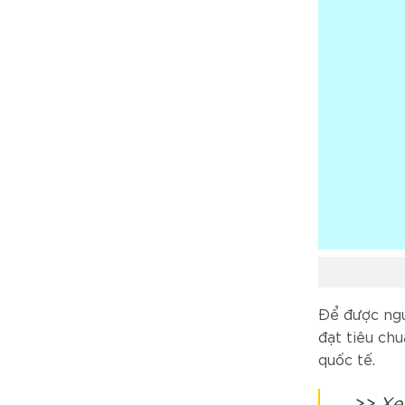
Để được ngư
đạt tiêu ch
quốc tế.
>> Xe