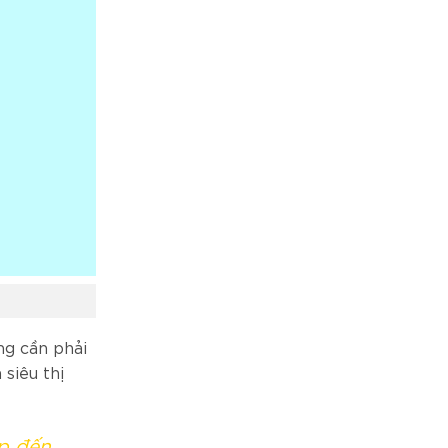
ng cần phải
 siêu thị
ấp đến