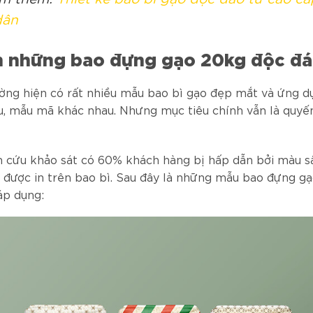
dân
 những bao đựng gạo 20kg độc đ
ường hiện có rất nhiều mẫu bao bì gạo đẹp mắt và ứng d
iệu, mẫu mã khác nhau. Nhưng mục tiêu chính vẫn là quyế
 cứu khảo sát có 60% khách hàng bị hấp dẫn bởi màu sắ
n được in trên bao bì. Sau đây là những mẫu bao đựng 
áp dụng: