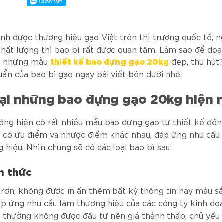
nh được thương hiệu gạo Việt trên thị trường quốc tế, n
chất lượng thì bao bì rất được quan tâm. Làm sao để do
thiết kế bao đựng gạo 20kg
c những mẫu
đẹp, thu hút
uẩn của bao bì gạo ngay bài viết bên dưới nhé.
oại những bao đựng gạo 20kg hiện 
ường hiện có rất nhiều mẫu bao đựng gạo từ thiết kế đến 
ẽ có ưu điểm và nhược điểm khác nhau, đáp ứng nhu cầu
 hiệu. Nhìn chung sẽ có các loại bao bì sau:
h thức
trơn, không được in ấn thêm bất kỳ thông tin hay màu s
áp ứng nhu cầu làm thương hiệu của các công ty kinh do
t thường không được đầu tư nên giá thành thấp, chủ yếu