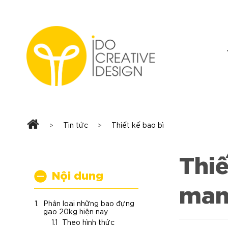
Skip
to
content
Tin tức
Thiết kế bao bì
>
>
Thi
Nội dung
man
Phân loại những bao đựng
gạo 20kg hiện nay
Theo hình thức