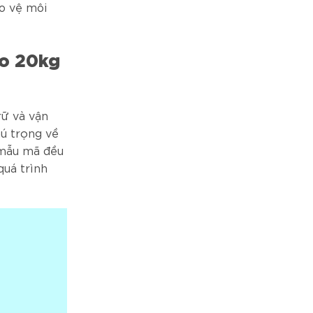
ảo vệ môi
ạo 20kg
rữ và vận
ú trọng về
 mẫu mã đều
quá trình