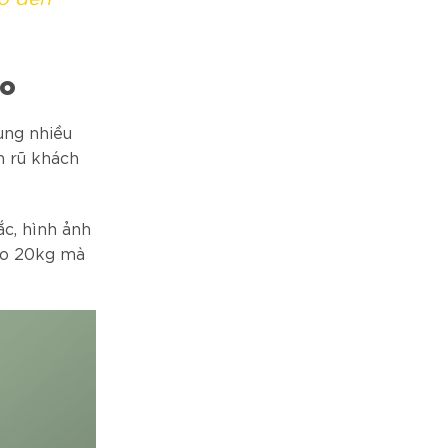
áo
ụng nhiều
n rũ khách
c, hình ảnh
gạo 20kg mà