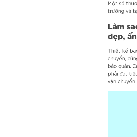
Một số thươ
trường và t
Làm sao
đẹp, ấ
Thiết kế ba
chuyển, cũn
bảo quản. C
phải đạt tiê
vận chuyển 