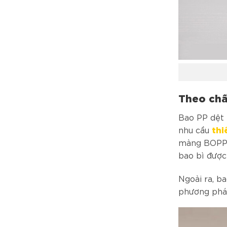
Theo chấ
Bao PP dệt 
thi
nhu cầu
màng BOPP 
bao bì được
Ngoài ra, b
phương pháp