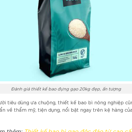
Đánh giá thiết kế bao đựng gạo 20kg đẹp, ấn tượng
ời tiêu dùng ưa chuộng, thiết kế bao bì nông nghiệp cũ
uẩn về thẩm mỹ, tiện dụng, nổi bật ngay trên kệ hàng của
m thêm:
Thiết kế bao bì gạo độc đáo từ cao c