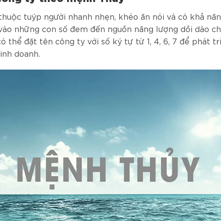
huộc tuýp người nhanh nhẹn, khéo ăn nói và có khả n
 vào những con số đem đến nguồn năng lượng dồi dào c
 thể đặt tên công ty với số ký tự từ 1, 4, 6, 7 để phát t
kinh doanh.