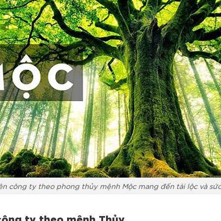
ên công ty theo phong thủy mệnh Mộc mang đến tài lộc và sứ
công ty theo mệnh Thủy