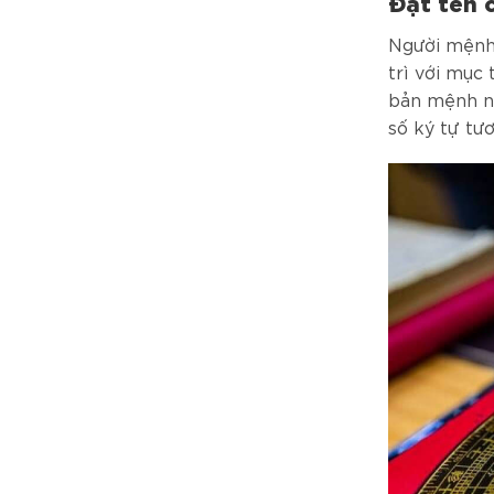
Đặt tên 
Người mệnh 
trì với mục 
bản mệnh nê
số ký tự tư