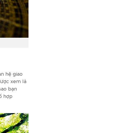
an hệ giao
được xem là
sao bạn
số hợp