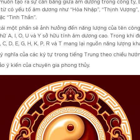
muốn tạo ra sự cân bằng giữa âm dương trong công ty, 
 từ có yếu tố âm dương như “Hòa Nhập”, “Thịnh Vượng”,
ặc “Tinh Thần”.
cái một phần sẽ ảnh hưởng đến năng lượng của tên công
hữ A, I, O, U và Y sở hữu tính âm dương cao. Trong khi đ
, C, D, E, G, H, K, P, R và T mang lại nguồn năng lượng khá
ý nghĩa của các ký tự trong tiếng Trung theo chiều hướn
 ý kiến ​​của chuyên gia phong thủy.