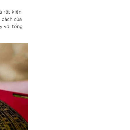
 rất kiên
h cách của
y với tổng