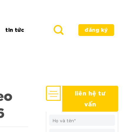
tin tức
đăng ký
eo
liên hệ tư
vấn
6