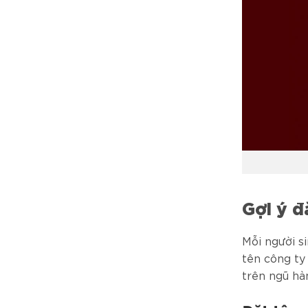
Gợi ý đ
Mỗi người s
tên công ty
trên ngũ hà