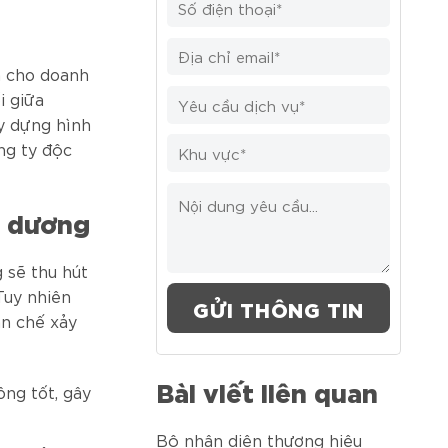
ả cho doanh
i giữa
ây dựng hình
ng ty độc
m dương
 sẽ thu hút
Tuy nhiên
ạn chế xảy
Bài viết liên quan
ng tốt, gây
Bộ nhận diện thương hiệu