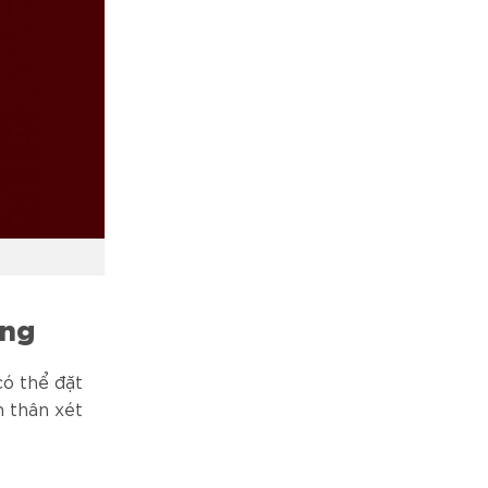
ạng
có thể đặt
n thân xét