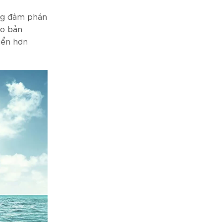
ăng đàm phán
ho bản
riển hơn