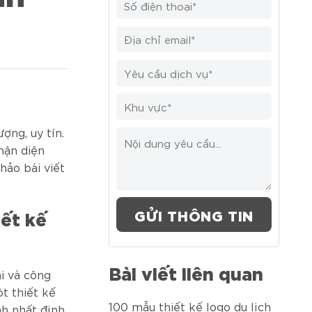
ợng, uy tín.
hận diện
hảo bài viết
iết kế
Bài viết liên quan
i và công
t thiết kế
100 mẫu thiết kế logo du lịch
h nhất định