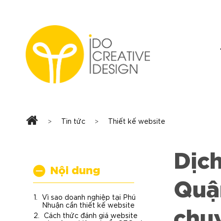
Skip
to
content
Tin tức
Thiết kế website
>
>
Dịch
Nội dung
Quậ
Vì sao doanh nghiệp tại Phú
chu
Nhuận cần thiết kế website
Cách thức đánh giá website