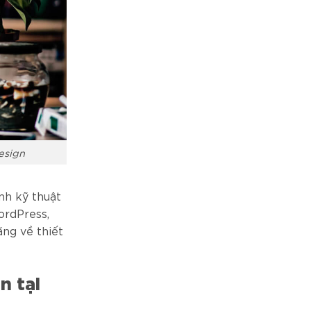
esign
nh kỹ thuật
ordPress,
ăng về thiết
n tại