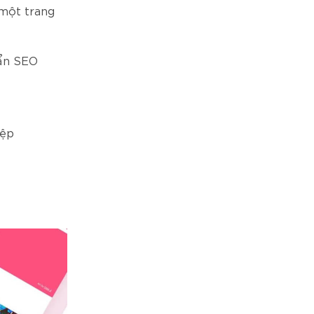
 một trang
uẩn SEO
iệp