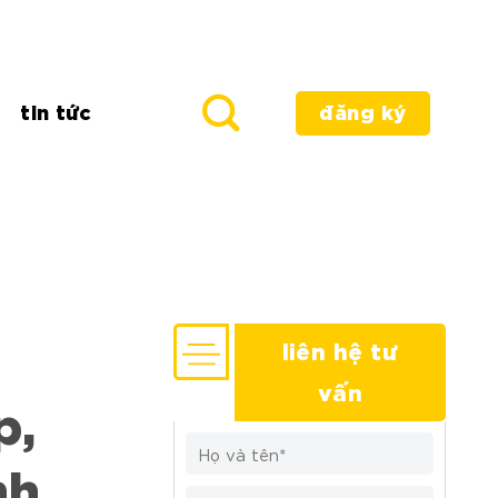
tin tức
đăng ký
liên hệ tư
vấn
p,
nh