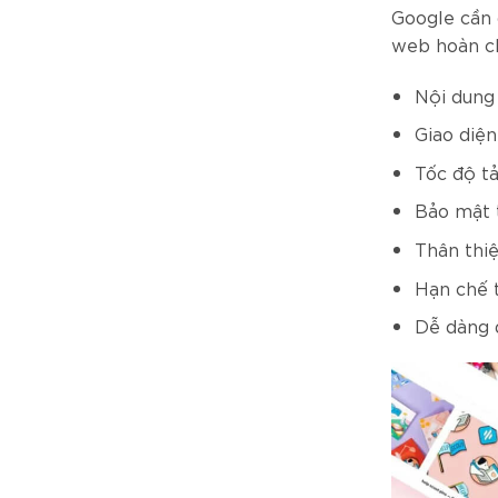
Google cần 
web hoàn ch
Nội dung
Giao diệ
Tốc độ tả
Bảo mật t
Thân thiệ
Hạn chế t
Dễ dàng 