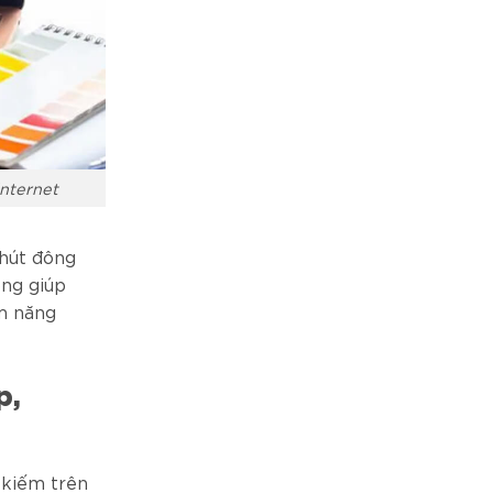
nternet
 hút đông
óng giúp
m năng
p,
 kiếm trên