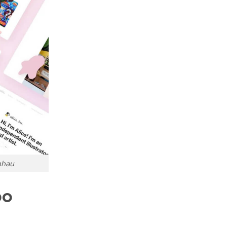
nhau
DO