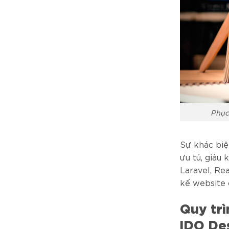
Phục
Sự khác biệ
ưu tú, giàu
Laravel, Re
kế website 
Quy trì
iDO De