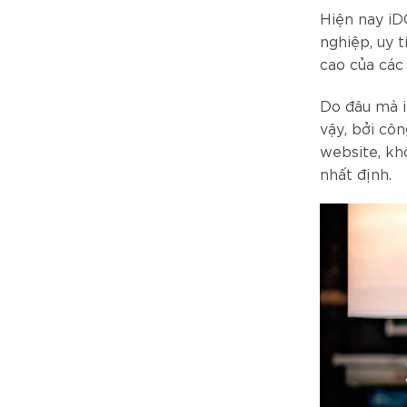
Hiện nay iD
nghiệp, uy t
cao của các
Do đâu mà i
vậy, bởi cô
website, kh
nhất định.