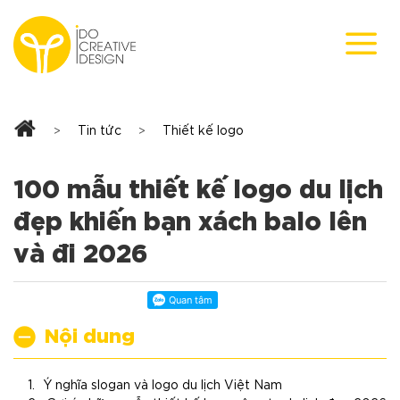
Skip
to
content
Tin tức
Thiết kế logo
>
>
100 mẫu thiết kế logo du lịch
đẹp khiến bạn xách balo lên
và đi 2026
Nội dung
Ý nghĩa slogan và logo du lịch Việt Nam