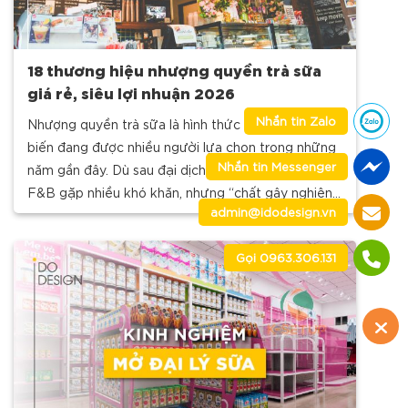
18 thương hiệu nhượng quyền trà sữa
giá rẻ, siêu lợi nhuận 2026
Nhắn tin Zalo
Nhượng quyền trà sữa là hình thức kinh doanh phổ
biến đang được nhiều người lựa chọn trong những
Nhắn tin Messenger
năm gần đây. Dù sau đại dịch COVID-19 ngành
F&B gặp nhiều khó khăn, nhưng “chất gây nghiện”
admin@idodesign.vn
từ sữa này vẫn trở thành món nước
Gọi 0963.306.131