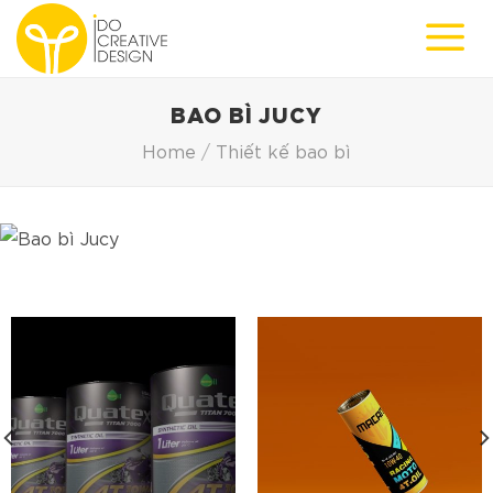
Skip
to
content
BAO BÌ JUCY
Home
/
Thiết kế bao bì