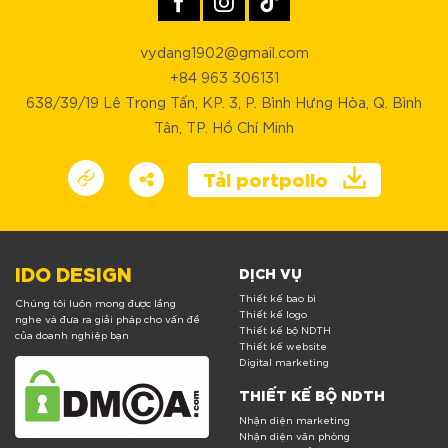
vydang1902@gmail.com
+84 963 306131
638/39/19 Lê Trọng Tấn, KP. 3, P. Bình Hưng Hòa, Q. Bình
Tân, TP. Hồ Chí Minh
Tải portpolio
IDO DESIGN
DỊCH VỤ
Thiết kế bao bì
Chúng tôi luôn mong được lắng
Thiết kế logo
nghe và đưa ra giải pháp cho vấn đề
Thiết kế bộ NDTH
của doanh nghiệp bạn
Thiết kế website
Digital marketing
THIẾT KẾ BỘ NDTH
Nhận diện marketing
Nhận diện văn phòng