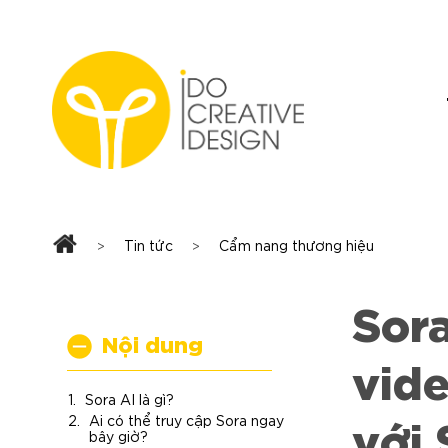
Skip
to
content
Tin tức
Cẩm nang thương hiệu
>
>
Sora
Nội dung
vide
Sora AI là gì?
với 
Ai có thể truy cập Sora ngay
bây giờ?