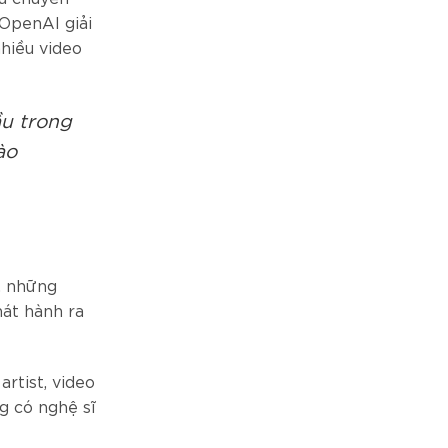
 OpenAI giải
nhiều video
ầu trong
ào
, những
hát hành ra
rtist, video
g có nghệ sĩ