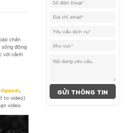
báo chấn
o sống động
c với cảnh
OpenAI
i
,
t to video)
ạn video.