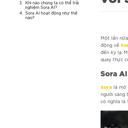
Khi nào chúng ta có thể trải
nghiệm Sora AI?
Sora AI hoạt động như thế
nào?
Một lần nữa
So
động về
đến kỳ lạ. 
quay thực c
Sora AI 
Sora
là mô 
người sáng 
có nghĩa là