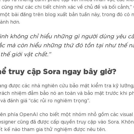
 cũng như các chi tiết chính xác về chủ đề và bối cảnh,”
 một bài đăng trên blog xuất bản tuần này, trong đó có 
ành hơn.
ình không chỉ hiểu những gì người dùng yêu c
hắc mà còn hiểu những thứ đó tồn tại như thế n
thế giới vật chất.”
hể truy cập Sora ngay bây giờ?
ang được các nhà nghiên cứu bảo mật kiểm tra kỹ lưỡng
trách nhiệm đảm bảo nó an toàn và bảo mật trước khi p
và đánh giá “các rủi ro nghiêm trọng”.
bên phía OpenAI cho biết một nhóm nhỏ gồm các visual a
signer cũng đã được cấp quyền truy cập vào Sora. Khôn
ết kế nào tham gia thử nghiệm được nêu tên.