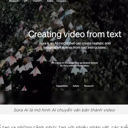
Sora Ai là mô hình AI chuyển văn bản thành video
ể tạo ra những cảnh phức tạp với nhiều nhân vật, các ki