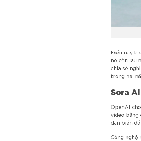
Điều này kh
nó còn lâu 
chia sẻ ngh
trong hai n
Sora AI
OpenAI cho 
video bằng 
dần biến đổ
Công nghệ 