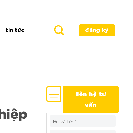
tin tức
đăng ký
liên hệ tư
vấn
hiệp