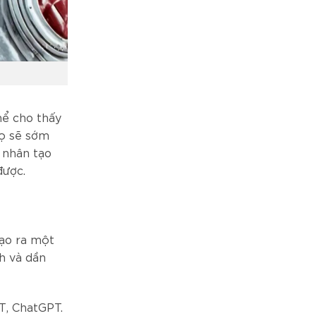
hể cho thấy
họ sẽ sớm
ệ nhân tạo
được.
tạo ra một
h và dần
T, ChatGPT.