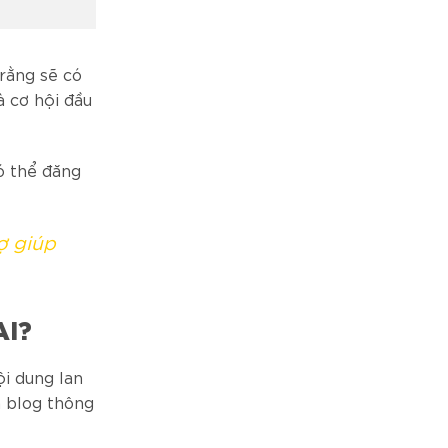
rằng sẽ có
à cơ hội đầu
ó thể đăng
ợ giúp
AI?
ội dung lan
n blog thông