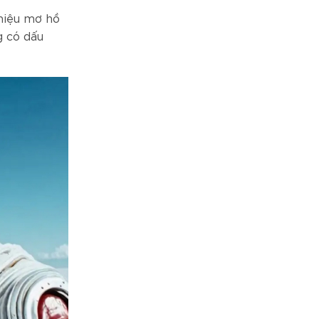
hiệu mơ hồ
g có dấu