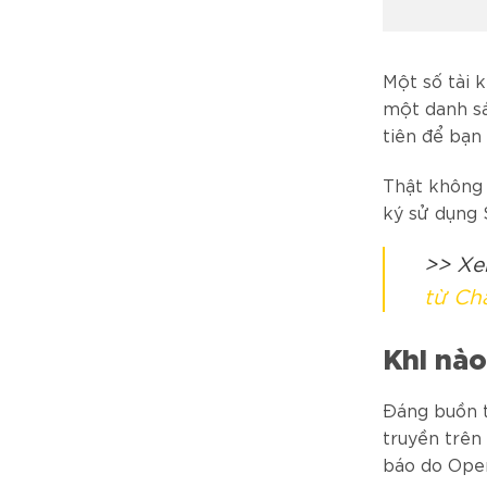
Một số tài 
một danh sá
tiên để bạn
Thật không 
ký sử dụng 
>> Xe
từ Ch
Khi nào
Đáng buồn t
truyền trên
báo do Open