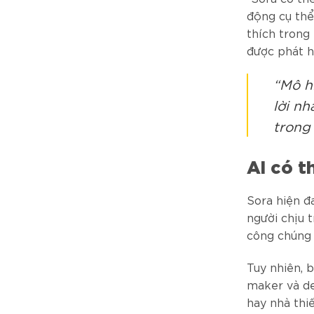
động cụ thể
thích trong
được phát h
“Mô h
lời n
trong 
Ai có t
Sora hiện đ
người chịu 
công chúng 
Tuy nhiên, 
maker và de
hay nhà thi