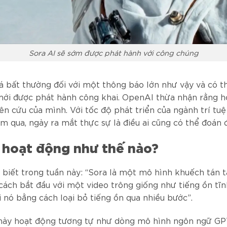
Sora AI sẽ sớm được phát hành với công chúng
á bất thường đối với một thông báo lớn như vậy và có t
mới được phát hành công khai. OpenAI thừa nhận rằng 
iên cứu của mình. Với tốc độ phát triển của ngành trí tu
ăm qua, ngày ra mắt thực sự là điều ai cũng có thể đoán 
 hoạt động như thế nào?
biết trong tuần này: “Sora là một mô hình khuếch tán 
cách bắt đầu với một video trông giống như tiếng ồn tĩn
i nó bằng cách loại bỏ tiếng ồn qua nhiều bước”.
này hoạt động tương tự như dòng mô hình ngôn ngữ GP