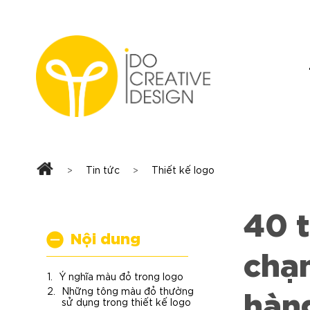
Skip
to
content
Tin tức
Thiết kế logo
>
>
40 t
Nội dung
chạm
Ý nghĩa màu đỏ trong logo
hàn
Những tông màu đỏ thường
sử dụng trong thiết kế logo