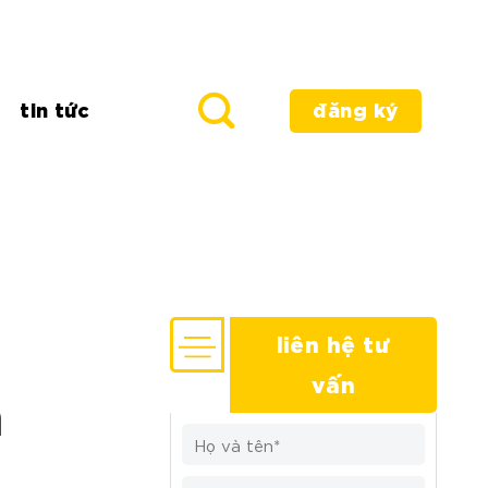
tin tức
đăng ký
liên hệ tư
vấn
h