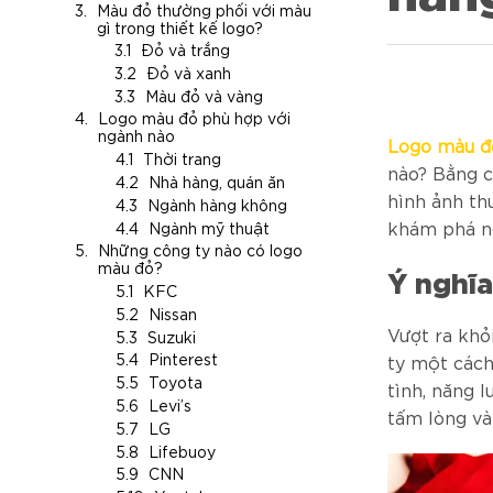
Màu đỏ thường phối với màu
gì trong thiết kế logo?
Đỏ và trắng
Đỏ và xanh
Màu đỏ và vàng
Logo màu đỏ phù hợp với
ngành nào
Logo màu đ
Thời trang
nào? Bằng c
Nhà hàng, quán ăn
hình ảnh th
Ngành hàng không
khám phá ng
Ngành mỹ thuật
Những công ty nào có logo
màu đỏ?
Ý nghĩ
KFC
Nissan
Vượt ra khỏ
Suzuki
Pinterest
ty một cách
Toyota
tình, năng 
Levi’s
tấm lòng và
LG
Lifebuoy
CNN