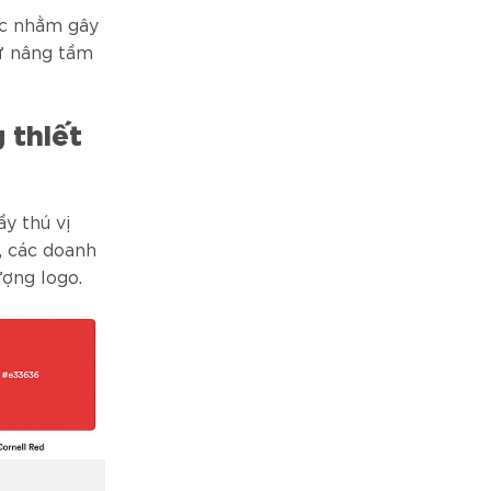
ác nhằm gây
ư nâng tầm
 thiết
y thú vị
, các doanh
ượng logo.