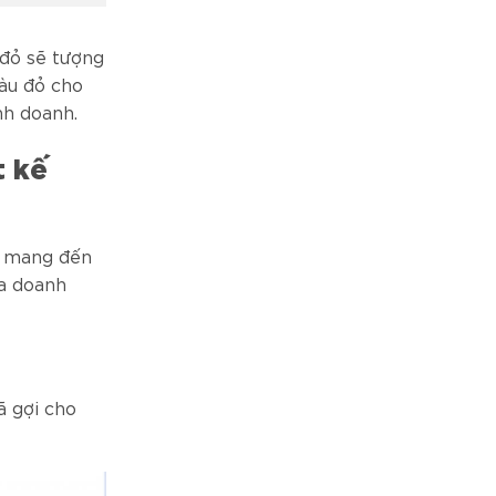
đỏ sẽ tượng
àu đỏ cho
nh doanh.
t kế
ẽ mang đến
ủa doanh
ã gợi cho