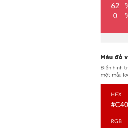
Màu đỏ v
Điển hình t
một mẫu log