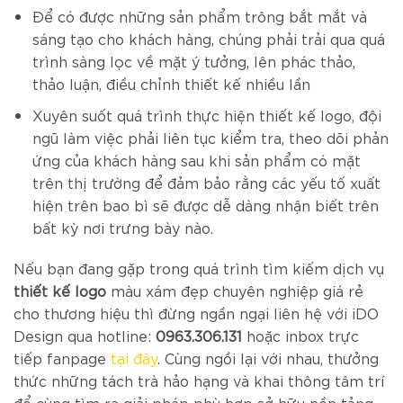
Để có được những sản phẩm trông bắt mắt và
sáng tạo cho khách hàng, chúng phải trải qua quá
trình sàng lọc về mặt ý tưởng, lên phác thảo,
thảo luận, điều chỉnh thiết kế nhiều lần
Xuyên suốt quá trình thực hiện thiết kế logo, đội
ngũ làm việc phải liên tục kiểm tra, theo dõi phản
ứng của khách hàng sau khi sản phẩm có mặt
trên thị trường để đảm bảo rằng các yếu tố xuất
hiện trên bao bì sẽ được dễ dàng nhận biết trên
bất kỳ nơi trưng bày nào.
Nếu bạn đang gặp trong quá trình tìm kiếm
dịch vụ
thiết kế logo
màu xám đẹp chuyên nghiệp giá rẻ
cho thương hiệu thì đừng ngần ngại liên hệ với iDO
Design qua hotline:
0963.306.131
hoặc inbox trực
tiếp fanpage
tại đây
. Cùng ngồi lại với nhau, thưởng
thức những tách trà hảo hạng và khai thông tâm trí
để cùng tìm ra giải pháp phù hợp sở hữu nền tảng