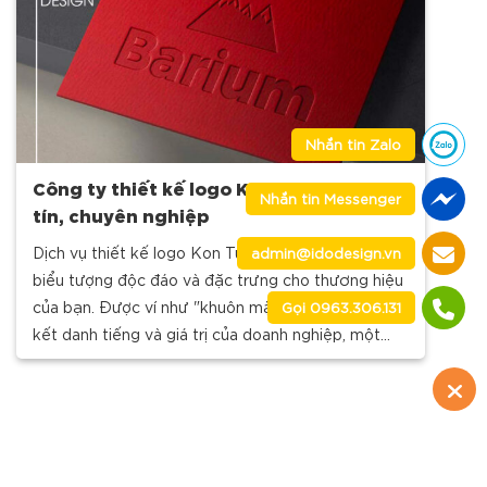
Nhắn tin Zalo
Công ty thiết kế logo Kon Tum đẹp, uy
Nhắn tin Messenger
tín, chuyên nghiệp
Dịch vụ thiết kế logo Kon Tum là quá trình tạo ra
admin@idodesign.vn
biểu tượng độc đáo và đặc trưng cho thương hiệu
của bạn. Được ví như "khuôn mặt" đại diện gắn
Gọi 0963.306.131
kết danh tiếng và giá trị của doanh nghiệp, một
mẫu logo ấn