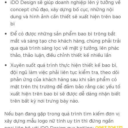
iDO Design sẽ giúp doanh nghiệp lên ý tưởng về
concept chủ đạo, xây dựng bố cục, những nội
dung và hình ảnh cần thiết sẽ xuất hiện trên bao
bì
Để có được những sản phẩm bao bì trông bắt
mắt và sáng tạo cho khách hàng, chúng phải trải
qua quá trình sàng lọc về mặt ý tưởng, lên phác
thảo, thảo luận, điều chỉnh thiết kế nhiều lần
Xuyên suốt quá trình thực hiện thiết kế bao bì,
đội ngũ làm việc phải liên tục kiểm tra, theo dõi
phản ứng của khách hàng sau khi sản phẩm có
mặt trên thị trường để đảm bảo rằng các yếu tố
xuất hiện trên bao bì sẽ được dễ dàng nhận biết
trên bất kỳ nơi trưng bày nào.
Nếu bạn đang gặp trong quá trình tìm kiếm đơn vị
xây dựng mẫu logo nữ tính uy tín thì đừng ngần
ngại liên hệ với iDO Design qua hotline:
0963.306.131