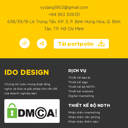
vydang1902@gmail.com
+84 963 306131
638/39/19 Lê Trọng Tấn, KP. 3, P. Bình Hưng Hòa, Q. Bình
Tân, TP. Hồ Chí Minh
Tải portpolio
IDO DESIGN
DỊCH VỤ
Thiết kế bao bì
Thiết kế logo
Chúng tôi luôn mong được lắng
Thiết kế bộ NDTH
nghe và đưa ra giải pháp cho vấn đề
Thiết kế website
của doanh nghiệp bạn
Digital marketing
THIẾT KẾ BỘ NDTH
Nhận diện marketing
Nhận diện văn phòng
Nhận diện điểm bán