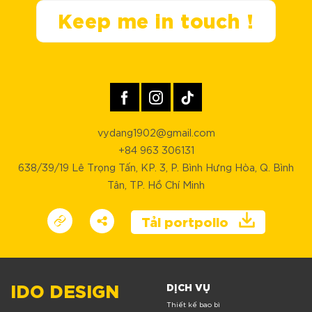
Keep me in touch !
vydang1902@gmail.com
+84 963 306131
638/39/19 Lê Trọng Tấn, KP. 3, P. Bình Hưng Hòa, Q. Bình
Tân, TP. Hồ Chí Minh
Tải portpolio
IDO DESIGN
DỊCH VỤ
Thiết kế bao bì