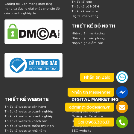
Thiết kế logo
Chúng tôi luôn mong được lắng
Thiết kế bộ NDTH
nghe và đưa ra giải pháp cho vấn đề
Thiết kế website
của doanh nghiệp bạn
Digital marketing
THIẾT KẾ BỘ NDTH
Nhận diện marketing
Nhận diện văn phòng
Nhận diện điểm bán
Nhắn tin Zalo
Nhắn tin Messenger
THIẾT KẾ WEBSITE
DIGITAL MARKETING
admin@idodesign.vn
Thiết kế website bán hàng
Marketing online trọn gói
Thiết kế website doanh nghiệp
Quảng cáo Google
Thiết kế website doanh nghiệp
Quảng cáo Facebook
Thiết kế website khách sạn
Quảng cáo Tiktok
Gọi 0963.306.131
Thiết kế website thẩm mỹ viện
Quảng cáo Youtube
Thiết kế website nhà hàng
SEO website