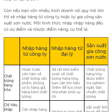
Còn nếu bạn vốn nhiều, kinh doanh với quy mô lớn
thì sẽ nhập hàng từ công ty hoặc tự gia công sản
xuất sơn nước. Mỗi hình thức nhập nhập hàng đều
có ưu điểm và nhược điểm riêng, cụ thể là:
Sản xuất
Nhập hàng
Nhập hàng từ
gia công
từ công ty
đại lý
sơn nước
Hoàn toàn
Sẽ rất khó kiểm
Chất lượng
yên tâm về
soát về chất
hàng hóa
Chất
chất lượng sản
lượng hàng hóa,
được kiểm
lượng
phẩm, không
bạn cần tìm hiểu
tra nghiêm
hàng
sợ bị hàng giả,
thêm để lựa chọn
ngặt đạt
hóa
hàng kém chất
nhà phân phối uy
chuẩn chất
lượng
tín
lượng
Chỉ tiêu
sản xuất linh
nhập
Cần nhập hàng
Không bị hạn chế
hoạt để đáp