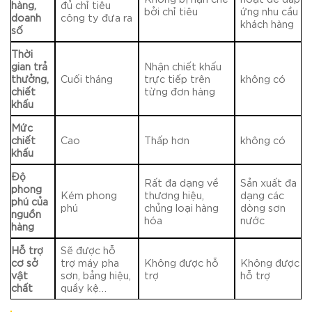
hàng,
đủ chỉ tiêu
bởi chỉ tiêu
ứng nhu cầu
doanh
công ty đưa ra
khách hàng
số
Thời
gian trả
Nhận chiết khấu
thưởng,
Cuối tháng
trực tiếp trên
không có
chiết
từng đơn hàng
khấu
Mức
chiết
Cao
Thấp hơn
không có
khấu
Độ
Rất đa dạng về
Sản xuất đa
phong
Kém phong
thương hiệu,
dạng các
phú của
phú
chủng loại hàng
dòng sơn
nguồn
hóa
nước
hàng
Hỗ trợ
Sẽ được hỗ
cơ sở
trợ máy pha
Không được hỗ
Không được
vật
sơn, bảng hiệu,
trợ
hỗ trợ
chất
quầy kệ…